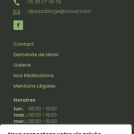
06 26 07 39 79

alpessablage@icloud.com

Contact
Demande de devis
Galerie
Nos Réalisations
Mentions Légales
Horaires
lun.:
08:00 – 19:00
mar.:
08:00 – 19:00
mer.:
08:00 – 19:00
jeu.:
08:00 – 19:00
ven.:
08:00 – 19:00