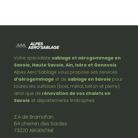
Votre spécialiste
sablage et aérogommage en
Savoie, Haute Savoie, Ain, Isère et Genevois
.
Alpes Aero’Sablage vous propose ses services
d’aérogommage
et de
sablage en Savoie
pour
toutes les surfaces (bois, métal, béton et pierre)
ainsi que de
rénovation de vos chalets en
Savoie
et départements limitrophes.
Z.A de Bramafan
64 chemin des Sardes
73220 ARGENTINE