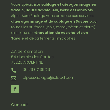
Votre spécialiste
sablage et aérogommage en
Savoie, Haute Savoie, Ain, Isère et Genevois
.
Alpes Aero’Sablage vous propose ses services
d’aérogommage
et de
sablage en Savoie
pour
toutes les surfaces (bois, métal, béton et pierre)
ainsi que de
rénovation de vos chalets en
Savoie
et départements limitrophes.
Z.A de Bramafan
64 chemin des Sardes
73220 ARGENTINE
06 26 07 39 79

alpessablage@icloud.com

Contact