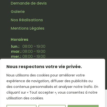
Demande de devis
Galerie
Nos Réalisations
Mentions Légales
Horaires
lun.:
08:00 – 19:00
mar.:
08:00 – 19:00
mer.:
08:00 – 19:00
jeu.:
08:00 – 19:00
Nous respectons votre vie privée.
ven.:
08:00 – 19:00
sam.:
08:00 – 19:00
Nous utilisons des cookies pour améliorer votre
dim.:
Fermé
expérience de navigation, diffuser des publicités ou
des contenus personnalisés et analyser notre trafic. En
cliquant sur « Tout accepter », vous consentez à notre
utilisation des cookies.
© 2026 – Alpes Aéro’Sablage | Tous droits
réservés |
Mentions Légales
–
Création site