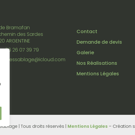
 de Bramafan
Contact
chemin des Sardes
20 ARGENTINE
Demande de devis
06 26 07 39 79
Galerie
alpessablage@icloud.com
Nos Réalisations
Mentions Légales
n
ablage | Tous droits réservés |
Mentions Légales
–
Création s