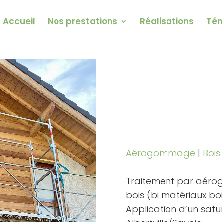
Accueil
Nos prestations
Réalisations
Té
Aérogommage
|
Bois
Traitement par aér
bois (bi matériaux bo
Application d’un satu