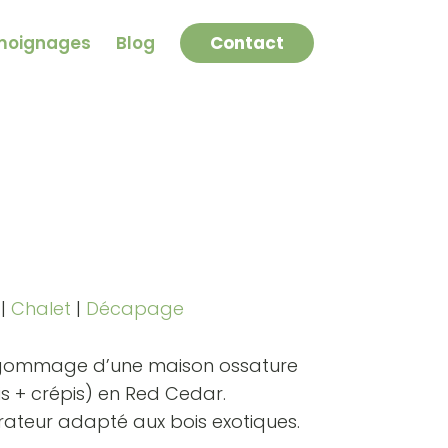
moignages
Blog
Contact
|
Chalet
|
Décapage
ogommage d’une maison ossature
is + crépis) en Red Cedar.
rateur adapté aux bois exotiques.