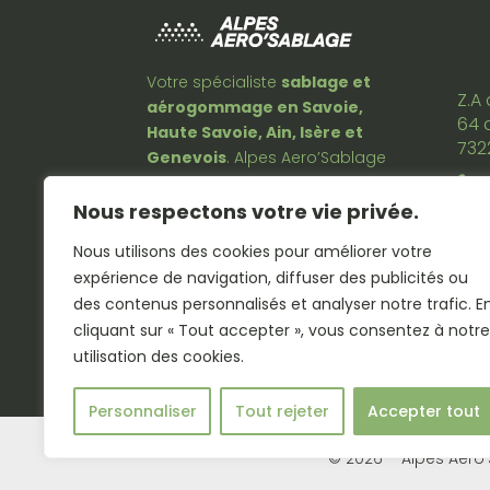
Votre spécialiste
sablage et
Z.A
aérogommage en Savoie,
64 
Haute Savoie, Ain, Isère et
732
Genevois
. Alpes Aero’Sablage
vous propose ses services

d’aérogommage
et de
Nous respectons votre vie privée.

sablage en Savoie
pour
Nous utilisons des cookies pour améliorer votre
toutes les surfaces (bois,
expérience de navigation, diffuser des publicités ou
métal, béton et pierre) ainsi
des contenus personnalisés et analyser notre trafic. E
que de
rénovation de vos
cliquant sur « Tout accepter », vous consentez à notre
chalets en Savoie
et
utilisation des cookies.
départements limitrophes.
Personnaliser
Tout rejeter
Accepter tout
© 2026 – Alpes Aéro’S