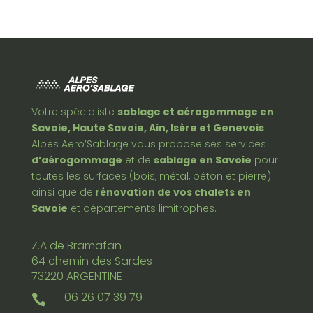
Votre spécialiste
sablage et aérogommage en
Savoie, Haute Savoie, Ain, Isère et Genevois
.
Alpes Aero’Sablage vous propose ses services
d’aérogommage
et de
sablage en Savoie
pour
toutes les surfaces (bois, métal, béton et pierre)
ainsi que de
rénovation de vos chalets en
Savoie
et départements limitrophes.
Z.A de Bramafan
64 chemin des Sardes
73220 ARGENTINE
06 26 07 39 79
