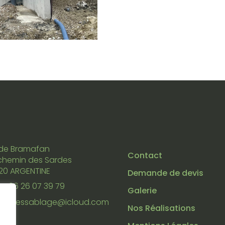
 de Bramafan
Contact
chemin des Sardes
20 ARGENTINE
Demande de devis
06 26 07 39 79
Galerie
alpessablage@icloud.com
Nos Réalisations