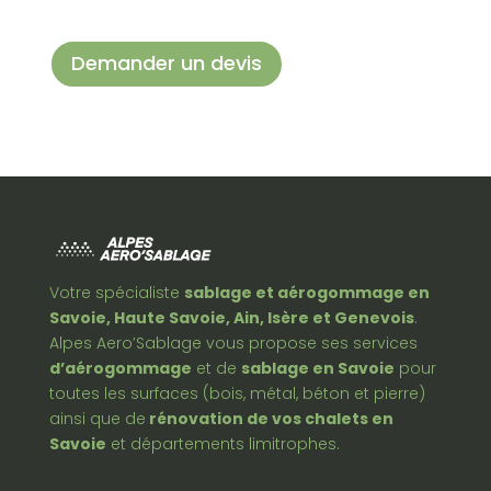
Demander un devis
Votre spécialiste
sablage et aérogommage en
Savoie, Haute Savoie, Ain, Isère et Genevois
.
Alpes Aero’Sablage vous propose ses services
d’aérogommage
et de
sablage en Savoie
pour
toutes les surfaces (bois, métal, béton et pierre)
ainsi que de
rénovation de vos chalets en
Savoie
et départements limitrophes.