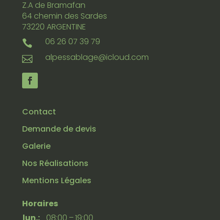
Z.A de Bramafan
64 chemin des Sardes
73220 ARGENTINE
06 26 07 39 79

alpessablage@icloud.com

Contact
Demande de devis
Galerie
Nos Réalisations
Mentions Légales
Horaires
lun.:
08:00 – 19:00