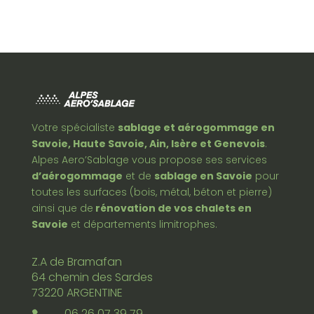
Votre spécialiste
sablage et aérogommage en
Savoie, Haute Savoie, Ain, Isère et Genevois
.
Alpes Aero’Sablage vous propose ses services
d’aérogommage
et de
sablage en Savoie
pour
toutes les surfaces (bois, métal, béton et pierre)
ainsi que de
rénovation de vos chalets en
Savoie
et départements limitrophes.
Z.A de Bramafan
64 chemin des Sardes
73220 ARGENTINE
06 26 07 39 79