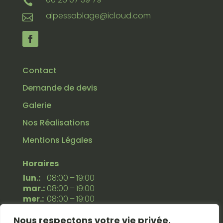

alpessablage@icloud.com

Contact
Demande de devis
Galerie
Nos Réalisations
Mentions Légales
Horaires
lun.:
08:00 – 19:00
mar.:
08:00 – 19:00
mer.:
08:00 – 19:00
jeu.:
08:00 – 19:00
ven.:
08:00 – 19:00
Nous respectons votre vie privée.