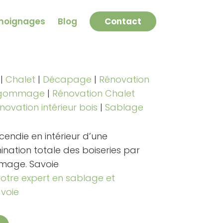
moignages
Blog
Contact
|
Chalet
|
Décapage
|
Rénovation
rogommage
|
Rénovation Chalet
novation intérieur bois
|
Sablage
cendie en intérieur d’une
nation totale des boiseries par
mage. Savoie
otre expert en sablage et
voie