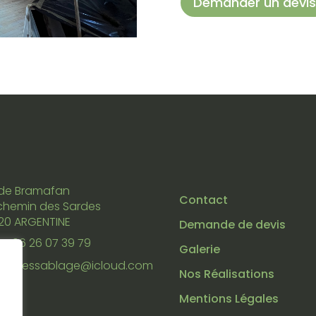
Demander un devis
 de Bramafan
Contact
chemin des Sardes
20 ARGENTINE
Demande de devis
06 26 07 39 79
Galerie
alpessablage@icloud.com
Nos Réalisations
Mentions Légales