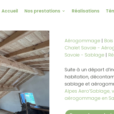
Accueil
Nos prestations
Réalisations
Té
Aérogommage
|
Bois
Chalet Savoie - Aé
Savoie - Sablage
|
Ré
Suite à un départ d’in
habitation, décontami
sablage et aérogom
Alpes Aero’Sablage, v
aérogommage en Sa