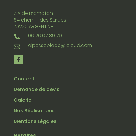
Z.A de Bramafan
64 chemin des Sardes
73220 ARGENTINE
06 26 07 39 79

alpessablage@icloud.com

Contact
Demande de devis
Galerie
Nos Réalisations
Mentions Légales
Horaires