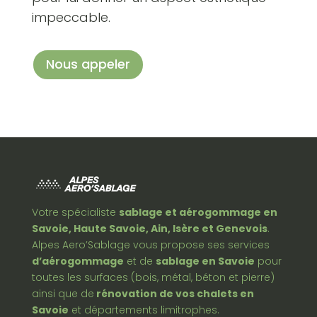
impeccable.
Nous appeler
Votre spécialiste
sablage et aérogommage en
Savoie, Haute Savoie, Ain, Isère et Genevois
.
Alpes Aero’Sablage vous propose ses services
d’aérogommage
et de
sablage en Savoie
pour
toutes les surfaces (bois, métal, béton et pierre)
ainsi que de
rénovation de vos chalets en
Savoie
et départements limitrophes.