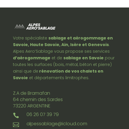
Votre spécialiste
sablage et aérogommage en
Savoie, Haute Savoie, Ain, Isère et Genevois
.
Alpes Aero’Sablage vous propose ses services
d’aérogommage
et de
sablage en Savoie
pour
toutes les surfaces (bois, métal, béton et pierre)
ainsi que de
rénovation de vos chalets en
Savoie
et départements limitrophes.
Z.A de Bramafan
64 chemin des Sardes
73220 ARGENTINE
06 26 07 39 79

alpessablage@icloud.com
